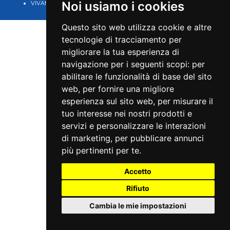
Noi usiamo i cookies
VIVAforVoucher
scelta spettacoli in
abbonamento
Questo sito web utilizza cookie e altre
tecnologie di tracciamento per
migliorare la tua esperienza di
navigazione per i seguenti scopi:
per
abilitare le funzionalità di base del sito
web
,
per fornire una migliore
esperienza sul sito web
,
per misurare il
tuo interesse nei nostri prodotti e
servizi e personalizzare le interazioni
di marketing
,
per pubblicare annunci
più pertinenti per te
.
Accetto
Rifiuto
Cambia le mie impostazioni