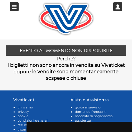
EVENTO AL MOMENTO NON DISPONIBILE
Perchè?
I biglietti non sono ancora in vendita su Vivaticket
oppure
le vendite sono momentaneamente
sospese o chiuse
Vivaticket
Aiuto e Assistenza
chi siamo
guida al servizio
privacy
domande frequenti
cookie
modalità di pagamento
condizioni generali
assistenza
recupero prenotazioni
odr
visualizza ricevuta
fatturazione elettronica