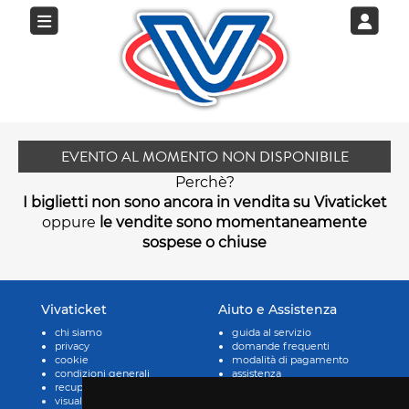
EVENTO AL MOMENTO NON DISPONIBILE
Perchè?
I biglietti non sono ancora in vendita su Vivaticket
oppure
le vendite sono momentaneamente
sospese o chiuse
Vivaticket
Aiuto e Assistenza
chi siamo
guida al servizio
privacy
domande frequenti
cookie
modalità di pagamento
condizioni generali
assistenza
recupero prenotazioni
odr
visualizza ricevuta
fatturazione elettronica