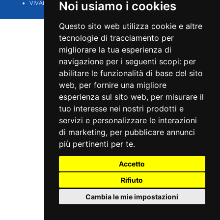
Noi usiamo i cookies
VIVAforVoucher
scelta spettacoli in
abbonamento
Questo sito web utilizza cookie e altre
tecnologie di tracciamento per
migliorare la tua esperienza di
navigazione per i seguenti scopi:
per
abilitare le funzionalità di base del sito
web
,
per fornire una migliore
esperienza sul sito web
,
per misurare il
tuo interesse nei nostri prodotti e
servizi e personalizzare le interazioni
di marketing
,
per pubblicare annunci
più pertinenti per te
.
Accetto
Rifiuto
Cambia le mie impostazioni