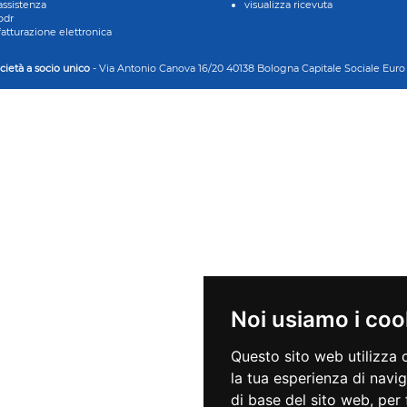
assistenza
visualizza ricevuta
odr
fatturazione elettronica
cietà a socio unico
- Via Antonio Canova 16/20 40138 Bologna Capitale Sociale Euro 4.67
Noi usiamo i coo
Questo sito web utilizza 
la tua esperienza di navi
di base del sito web
,
per 