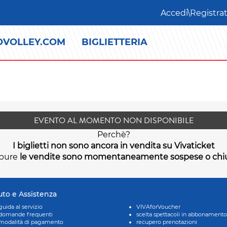
Accedi\Registrat
OVOLLEY.COM
BIGLIETTERIA
EVENTO AL MOMENTO NON DISPONIBILE
Perchè?
I biglietti non sono ancora in vendita su Vivaticket
pure
le vendite sono momentaneamente sospese o chi
uto e Assistenza
guida al servizio
VIVAforVoucher
domande frequenti
scelta spettacoli in abbonamento
modalità di pagamento
recupero prenotazioni