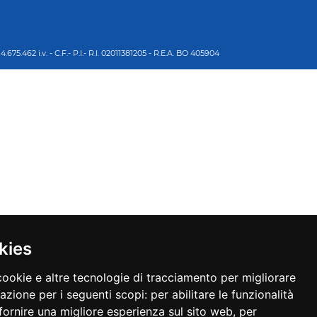
5.462 i.v. - C.F.- P.I.- R.I. 02011381205 - R.E.A. BO 405904
kies
cookie e altre tecnologie di tracciamento per migliorare
gazione per i seguenti scopi:
per abilitare le funzionalità
fornire una migliore esperienza sul sito web
,
per