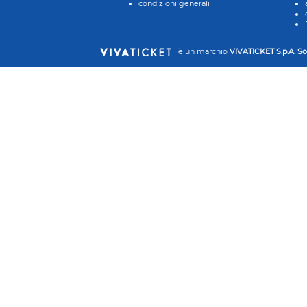
condizioni generali
è un marchio
VIVATICKET S.p.A. So