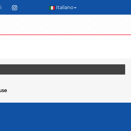
i
Italiano
use