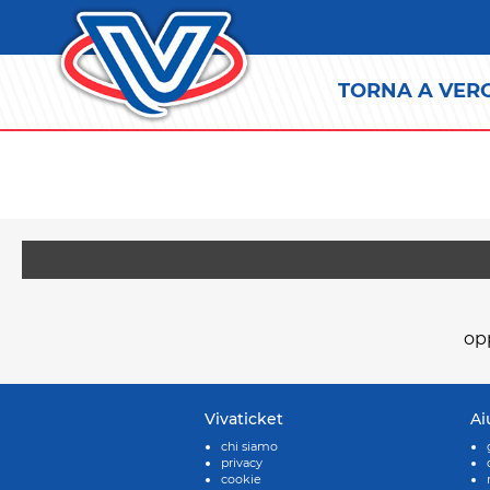
TORNA A VER
op
Vivaticket
Ai
chi siamo
privacy
cookie