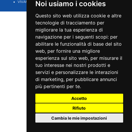
Noi usiamo i cookies
VIVAforVoucher
scelta spettacoli in
abbonamento
Questo sito web utilizza cookie e altre
tecnologie di tracciamento per
migliorare la tua esperienza di
navigazione per i seguenti scopi:
per
abilitare le funzionalità di base del sito
web
,
per fornire una migliore
esperienza sul sito web
,
per misurare il
tuo interesse nei nostri prodotti e
servizi e personalizzare le interazioni
di marketing
,
per pubblicare annunci
più pertinenti per te
.
Accetto
Rifiuto
Cambia le mie impostazioni