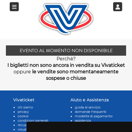
EVENTO AL MOMENTO NON DISPONIBILE
Perchè?
I biglietti non sono ancora in vendita su Vivaticket
oppure
le vendite sono momentaneamente
sospese o chiuse
Vivaticket
Aiuto e Assistenza
chi siamo
guida al servizio
privacy
domande frequenti
cookie
modalità di pagamento
condizioni generali
assistenza
recupero prenotazioni
odr
visualizza ricevuta
fatturazione elettronica