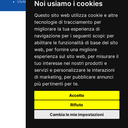
Noi usiamo i cookies
VIVAforVoucher
scelta spettacoli in
abbonamento
Questo sito web utilizza cookie e altre
tecnologie di tracciamento per
migliorare la tua esperienza di
navigazione per i seguenti scopi:
per
abilitare le funzionalità di base del sito
web
,
per fornire una migliore
esperienza sul sito web
,
per misurare il
tuo interesse nei nostri prodotti e
servizi e personalizzare le interazioni
di marketing
,
per pubblicare annunci
più pertinenti per te
.
Accetto
Rifiuto
Cambia le mie impostazioni