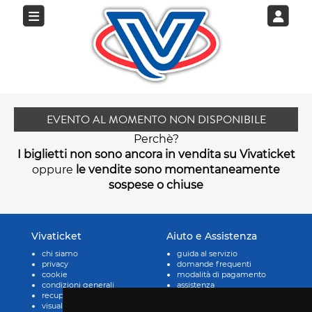
EVENTO AL MOMENTO NON DISPONIBILE
Perchè?
I biglietti non sono ancora in vendita su Vivaticket
oppure
le vendite sono momentaneamente
sospese o chiuse
Vivaticket
Aiuto e Assistenza
chi siamo
guida al servizio
privacy
domande frequenti
cookie
modalità di pagamento
condizioni generali
assistenza
recupero prenotazioni
odr
visualizza ricevuta
fatturazione elettronica