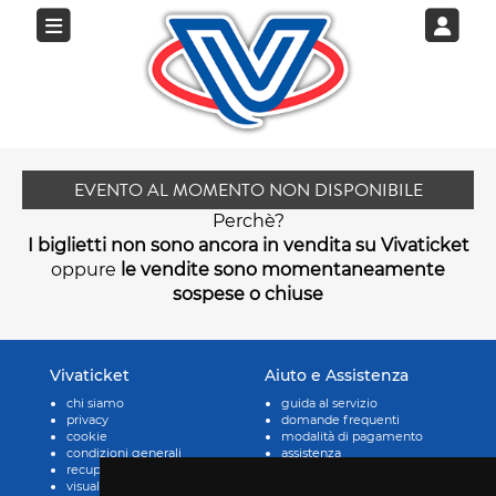
EVENTO AL MOMENTO NON DISPONIBILE
Perchè?
I biglietti non sono ancora in vendita su Vivaticket
oppure
le vendite sono momentaneamente
sospese o chiuse
Vivaticket
Aiuto e Assistenza
chi siamo
guida al servizio
privacy
domande frequenti
cookie
modalità di pagamento
condizioni generali
assistenza
recupero prenotazioni
odr
visualizza ricevuta
fatturazione elettronica