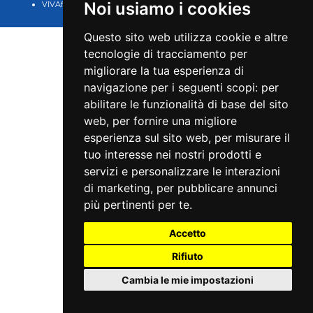
Noi usiamo i cookies
VIVAforVoucher
scelta spettacoli in
abbonamento
Questo sito web utilizza cookie e altre
tecnologie di tracciamento per
migliorare la tua esperienza di
navigazione per i seguenti scopi:
per
abilitare le funzionalità di base del sito
web
,
per fornire una migliore
esperienza sul sito web
,
per misurare il
tuo interesse nei nostri prodotti e
servizi e personalizzare le interazioni
di marketing
,
per pubblicare annunci
più pertinenti per te
.
Accetto
Rifiuto
Cambia le mie impostazioni