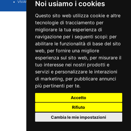
Noi usiamo i cookies
VIVAforVoucher
scelta spettacoli in
abbonamento
Questo sito web utilizza cookie e altre
tecnologie di tracciamento per
migliorare la tua esperienza di
navigazione per i seguenti scopi:
per
abilitare le funzionalità di base del sito
web
,
per fornire una migliore
esperienza sul sito web
,
per misurare il
tuo interesse nei nostri prodotti e
servizi e personalizzare le interazioni
di marketing
,
per pubblicare annunci
più pertinenti per te
.
Accetto
Rifiuto
Cambia le mie impostazioni