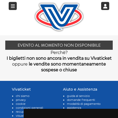
EVENTO AL MOMENTO NON DISPONIBILE
Perchè?
I biglietti non sono ancora in vendita su Vivaticket
oppure
le vendite sono momentaneamente
sospese o chiuse
Vivaticket
Aiuto e Assistenza
chi siamo
guida al servizio
privacy
domande frequenti
cookie
modalità di pagamento
condizioni generali
assistenza
recupero prenotazioni
odr
visualizza ricevuta
fatturazione elettronica